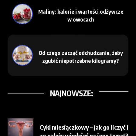
Maliny: kalorie i wartości odżywcze
w owocach
Od czego zacząć odchudzanie, żeby
zgubić niepotrzebne kilogramy?
NAJNOWSZE:
Cykl miesiączkowy – jak go liczyć i
co należy wiedzieć na jego temat?