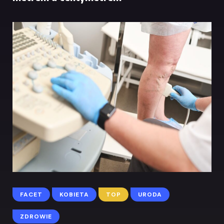
FACET
KOBIETA
TOP
URODA
ZDROWIE