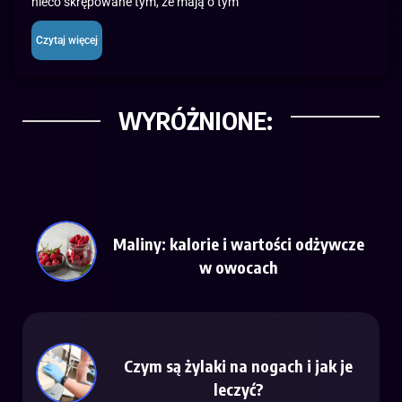
nieco skrępowane tym, że mają o tym
Czytaj więcej
WYRÓŻNIONE:
Maliny: kalorie i wartości odżywcze
w owocach
Czym są żylaki na nogach i jak je
leczyć?