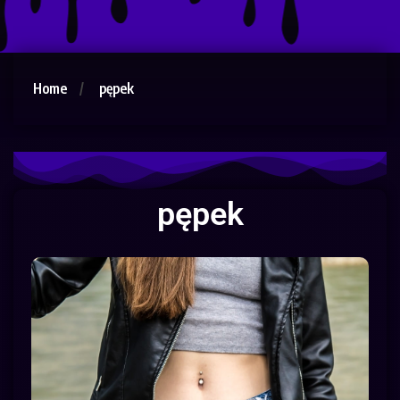
Home
pępek
pępek