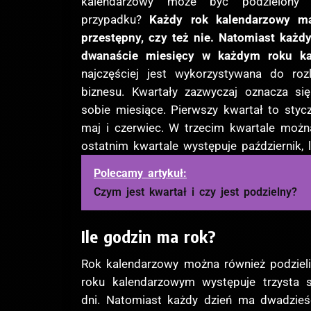
kalendarzowy może być podzielony
przypadku?
Każdy rok kalendarzowy ma 
przestępny, czy też nie. Natomiast każdy
dwanaście miesięcy w każdym roku ka
najczęściej jest wykorzystywana do roz
biznesu. Kwartały zazwyczaj oznacza si
sobie miesiące. Pierwszy kwartał to stycz
maj i czerwiec. W trzecim kwartale można
ostatnim kwartale występuje październik, l
Polecamy artykuł:
Czym jest kwartał i czy jest podzielny?
Ile godzin ma rok?
Rok kalendarzowy można również podziel
roku kalendarzowym występuje trzysta sz
dni. Natomiast każdy dzień ma dwadzieści