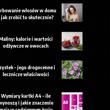
arbowanie włosów w domu
– jak zrobić to skutecznie?
Maliny: kalorie i wartości
odżywcze w owocach
zystek – jego drogocenne i
lecznicze właściwości
Wymiary kartki A4 – ile
wynoszą i jakie znaczenie
mają w codziennym życiu