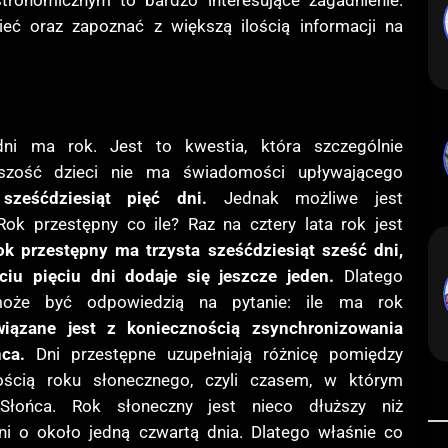
tronomicznym to bardzo interesujące zagadnienie.
eć oraz zapoznać z większą ilością informacji na
dni ma rok. Jest to kwestia, która szczególnie
ększość dzieci nie ma świadomości upływającego
ześćdziesiąt pięć dni.
Jednak możliwe jest
ok przestępny co ile? Raz na cztery lata rok jest
ok przestępny ma trzysta sześćdziesiąt sześć dni,
ciu pięciu dni dodaje się jeszcze jeden.
Dlatego
 może być odpowiedzią na pytanie: ile ma rok
iązane jest z koniecznością zsynchronizowania
ca.
Dni przestępne uzupełniają różnicę pomiędzy
ością roku słonecznego, czyli czasem, w którym
łońca. Rok słoneczny jest nieco dłuższy niż
ni o około jedną czwartą dnia. Dlatego właśnie co