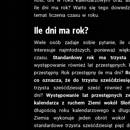
Ilość dni w roku kalendarzowym oraz as
Ile dni ma rok? Warto się tego dowiedzi
temat liczenia czasu w roku.
Ile dni ma rok?
Wiele osób zadaje sobie pytanie, ile 
interesuje najmłodszych, ponieważ wi
czasu.
Standardowy rok ma trzysta s
występowanie również lat przestępnych. R
przestępny. Rok przestępny ile ma dni?
R
co oznacza, że do trzystu sześćdziesię
trzysta sześćdziesiąt sześć również
dni?
Występowanie lat przestępnych zw
kalendarza z ruchem Ziemi wokół Słoń
długością roku kalendarzowego a dług
Ziemia wykonuje jeden obrót wokół S
standardowe trzysta sześćdziesiąt pięć d