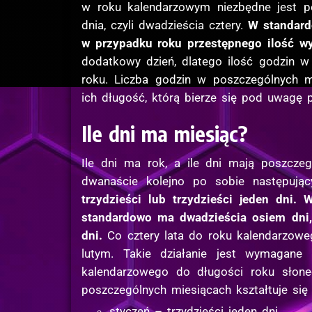
w roku kalendarzowym niezbędne jest po
dnia, czyli dwadzieścia cztery.
W standard
w przypadku roku przestępnego ilość wy
dodatkowy dzień, dlatego ilość godzin 
roku. Liczba godzin w poszczególnych m
ich długość, którą bierze się pod uwagę
Ile dni ma miesiąc?
Ile dni ma rok, a ile dni mają poszcz
dwanaście kolejno po sobie następują
trzydzieści lub trzydzieści jeden dni. 
standardowo ma dwadzieścia osiem dni
dni.
Co cztery lata do roku kalendarzoweg
lutym. Takie działanie jest wymagane
kalendarzowego do długości roku słone
poszczególnych miesiącach kształtuje się
styczeń – trzydzieści jeden dni,