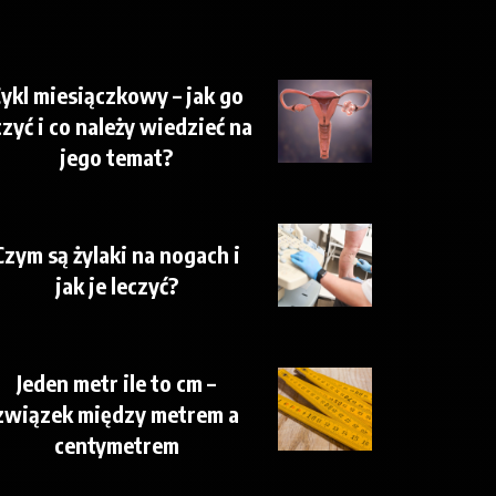
ykl miesiączkowy – jak go
czyć i co należy wiedzieć na
jego temat?
Czym są żylaki na nogach i
jak je leczyć?
Jeden metr ile to cm –
związek między metrem a
centymetrem