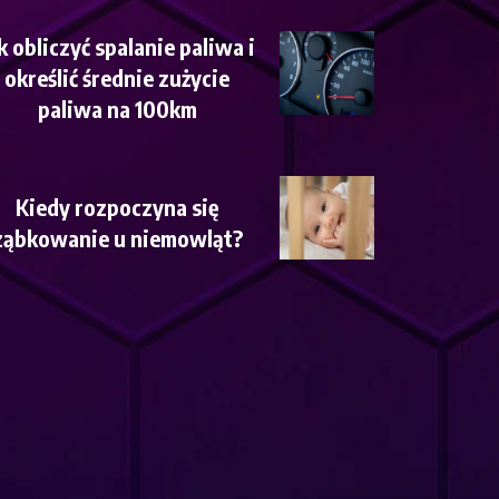
k obliczyć spalanie paliwa i
określić średnie zużycie
paliwa na 100km
Kiedy rozpoczyna się
ząbkowanie u niemowląt?