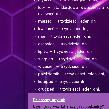
luty – standardowo dwadzieścia o
dziewięć dni,
marzec – trzydzieści jeden dni,
kwiecień – trzydzieści dni,
maj – trzydzieści jeden dni,
czerwiec – trzydzieści dni,
lipiec – trzydzieści jeden dni,
sierpień – trzydzieści jeden dni,
wrzesień – trzydzieści dni,
październik – trzydzieści jeden dni,
listopad – trzydzieści dni,
grudzień – trzydzieści jeden dni.
Polecamy artykuł:
Czym jest kwartał i czy jest podzielny?