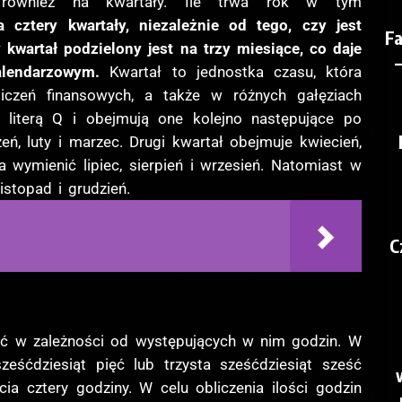
 również na kwartały. Ile trwa rok w tym
cztery kwartały, niezależnie od tego, czy jest
F
 kwartał podzielony jest na trzy miesiące, co daje
lendarzowym.
Kwartał to jednostka czasu, która
liczeń finansowych, a także w różnych gałęziach
ę literą Q i obejmują one kolejno następujące po
eń, luty i marzec. Drugi kwartał obejmuje kwiecień,
 wymienić lipiec, sierpień i wrzesień. Natomiast w
istopad i grudzień.
C
ić w zależności od występujących w nim godzin. W
eśćdziesiąt pięć lub trzysta sześćdziesiąt sześć
a cztery godziny. W celu obliczenia ilości godzin