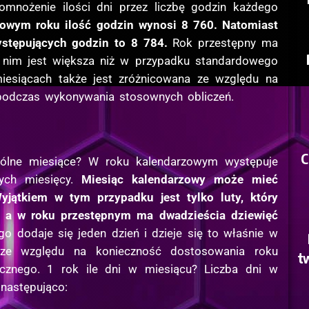
mnożenie ilości dni przez liczbę godzin każdego
owym roku ilość godzin wynosi 8 760. Natomiast
stępujących godzin to 8 784.
Rok przestępny ma
w nim jest większa niż w przypadku standardowego
iesiącach także jest zróżnicowana ze względu na
 podczas wykonywania stosownych obliczeń.
C
ególne miesiące? W roku kalendarzowym występuje
cych miesięcy.
Miesiąc kalendarzowy może mieć
Wyjątkiem w tym przypadku jest tylko luty, który
, a w roku przestępnym ma dwadzieścia dziewięć
o dodaje się jeden dzień i dzieje się to właśnie w
 ze względu na konieczność dostosowania roku
t
cznego. 1 rok ile dni w miesiącu? Liczba dni w
 następująco: